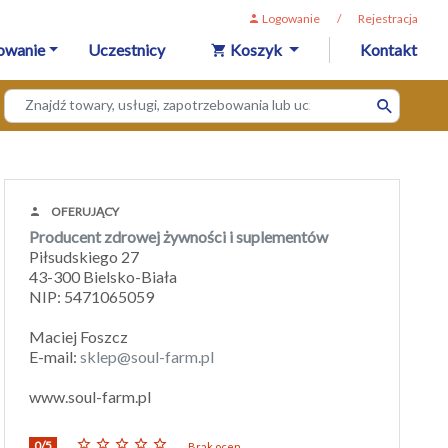
Logowanie
/
Rejestracja
owanie
Uczestnicy
Koszyk
Kontakt
OFERUJĄCY
Producent zdrowej żywności i suplementów
Piłsudskiego 27
43-300 Bielsko-Biała
NIP: 5471065059
Maciej Foszcz
E-mail:
sklep@soul-farm.pl
www.soul-farm.pl
0/5
Brak ocen.