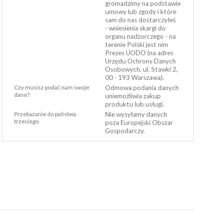
gromadzimy na podstawie
umowy lub zgody i które
sam do nas dostarczyłeś
- wniesienia skargi do
organu nadzorczego - na
terenie Polski jest nim
Prezes UODO (na adres
Urzędu Ochrony Danych
Osobowych, ul. Stawki 2,
00 - 193 Warszawa).
Czy musisz podać nam swoje
Odmowa podania danych
dane?
uniemożliwia zakup
produktu lub usługi.
Przekazanie do państwa
Nie wysyłamy danych
trzeciego
poza Europejski Obszar
Gospodarczy.