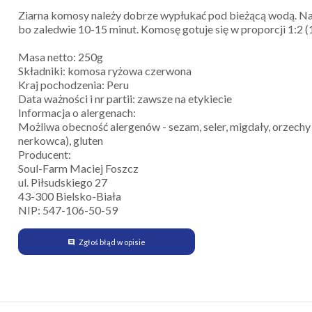
Ziarna komosy należy dobrze wypłukać pod bieżącą wodą. Nast
bo zaledwie 10-15 minut. Komosę gotuje się w proporcji 1:2 (
Masa netto: 250g
Składniki: komosa ryżowa czerwona
Kraj pochodzenia: Peru
Data ważności i nr partii: zawsze na etykiecie
Informacja o alergenach:
Możliwa obecność alergenów - sezam, seler, migdały, orzechy 
nerkowca), gluten
Producent:
Soul-Farm Maciej Foszcz
ul. Piłsudskiego 27
43-300 Bielsko-Biała
NIP: 547-106-50-59
Zgłoś błąd w opisie