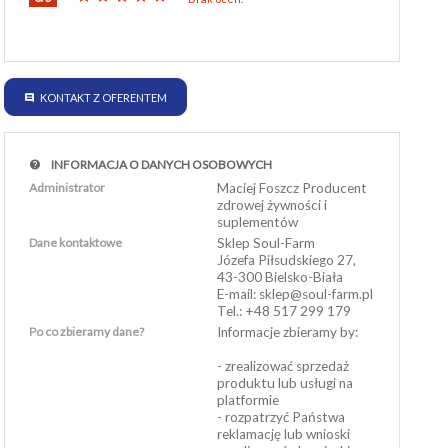
KONTAKT Z OFERENTEM
INFORMACJA O DANYCH OSOBOWYCH
Administrator
Maciej Foszcz Producent
zdrowej żywności i
suplementów
Dane kontaktowe
Sklep Soul-Farm
Józefa Piłsudskiego 27,
43-300 Bielsko-Biała
E-mail: sklep@soul-farm.pl
Tel.: +48 517 299 179
Po co zbieramy dane?
Informacje zbieramy by:
- zrealizować sprzedaż
produktu lub usługi na
platformie
- rozpatrzyć Państwa
reklamację lub wnioski