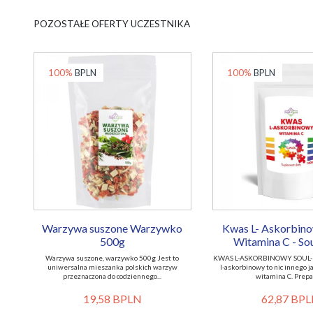
POZOSTAŁE OFERTY UCZESTNIKA
100%
BPLN
100%
BPLN
Warzywa suszone Warzywko
Kwas L- Askorbin
500g
Witamina C - So
Warzywa suszone, warzywko 500g Jest to
KWAS L-ASKORBINOWY SOUL-
uniwersalna mieszanka polskich warzyw
l-askorbinowy to nic innego 
przeznaczona do codziennego...
witamina C. Prepar
19,58 BPLN
62,87 BP