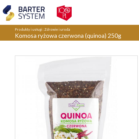
Produkty i usługi
:
Zdrowie i uroda
Komosa ryżowa czerwona (quinoa) 250g