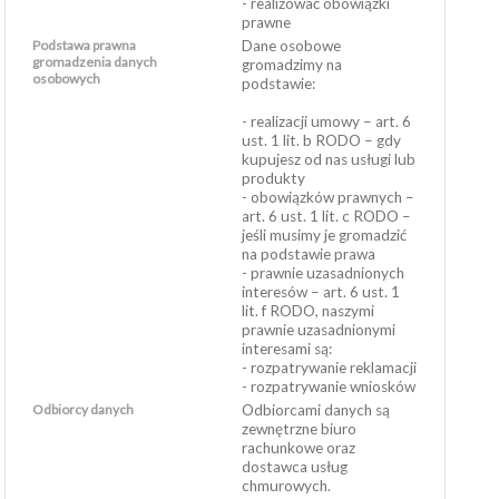
- realizować obowiązki
prawne
Podstawa prawna
Dane osobowe
gromadzenia danych
gromadzimy na
osobowych
podstawie:
- realizacji umowy – art. 6
ust. 1 lit. b RODO – gdy
kupujesz od nas usługi lub
produkty
- obowiązków prawnych –
art. 6 ust. 1 lit. c RODO –
jeśli musimy je gromadzić
na podstawie prawa
- prawnie uzasadnionych
interesów – art. 6 ust. 1
lit. f RODO, naszymi
prawnie uzasadnionymi
interesami są:
- rozpatrywanie reklamacji
- rozpatrywanie wniosków
Odbiorcy danych
Odbiorcami danych są
zewnętrzne biuro
rachunkowe oraz
dostawca usług
chmurowych.