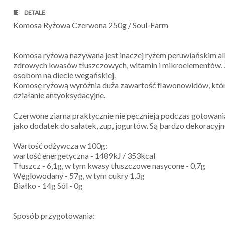
DETALE
Komosa Ryżowa Czerwona 250g / Soul-Farm
Komosa ryżowa nazywana jest inaczej ryżem peruwiańskim al
zdrowych kwasów tłuszczowych, witamin i mikroelementów. Z
osobom na diecie wegańskiej.
Komosę ryżową wyróżnia duża zawartość flawonowidów, któr
działanie antyoksydacyjne.
Czerwone ziarna praktycznie nie pęcznieją podczas gotowania
jako dodatek do sałatek, zup, jogurtów. Są bardzo dekoracy
Wartość odżywcza w 100g:
wartość energetyczna - 1489kJ / 353kcal
Tłuszcz - 6,1g, w tym kwasy tłuszczowe nasycone - 0,7g
Węglowodany - 57g, w tym cukry 1,3g
Białko - 14g Sól - 0g
Sposób przygotowania: