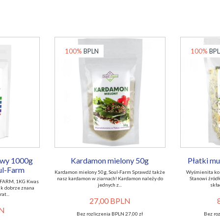
100%
BPLN
100%
BP
owy 1000g
Kardamon mielony 50g
Płatki mu
ul-Farm
Kardamon mielony 50g, Soul-Farm Sprawdź także
Wyśmienita ko
nasz kardamon w ziarnach! Kardamon należy do
Stanowi źródł
FARM, 1KG Kwas
jednych z...
skła
jak dobrze znana
at...
27,00 BPLN
LN
Bez rozliczenia BPLN 27,00 zł
Bez roz