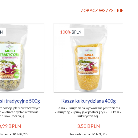
ZOBACZ WSZYSTKIE
LN
100%
BPLN
sli tradycyjne 500g
Kasza kukurydziana 400g
mpozycja płatków zbożowych.
Kasza kukurydziana wytwarzana jest z ziarna
o wielu cennych dla zdrowia
kukurydzy, kupimy ją w postaci grysiku. Z kaszki
dników. Można ją...
kukurydzianej...
8,99 BPLN
3,50 BPLN
liczenia BPLN 8,99 zł
Bez rozliczenia BPLN 3,50 zł