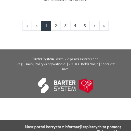
«
<
1
2
3
4
5
>
»
BarterSystem
- wszelkie prawa zastrzeżone
Regulamin
|
Polityka prywatności
|
RODO
|
Reklamacje
|
Kontakt z
nami
Nasz portal korzysta z informacji zapisanych za pomocą