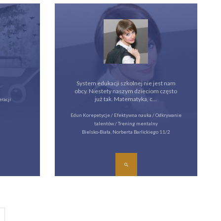
System edukacji szkolnej nie jest nam
obcy. Niestety naszym dzieciom często
już tak. Matematyka, c...
racji
Edun Korepetycje / Efektywna nauka / Odkrywanie
talentów / Trening mentalny
Bielsko-Biała, Norberta Barlickiego 11/2