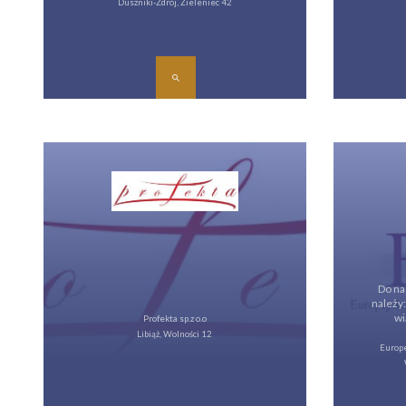
Duszniki-Zdrój, Zieleniec 42
Do na
należy
wi
Profekta sp.z o.o
Libiąż, Wolności 12
Europe