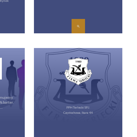
 Rynek
ajmujemy
% barter.
..
PPH Terlecki SP.J.
Częstochowa, Ikara 44