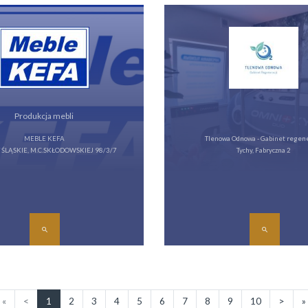
Produkcja mebli
MEBLE KEFA
Tlenowa Odnowa - Gabinet regene
 ŚLĄSKIE, M.C.SKŁODOWSKIEJ 98/3/7
Tychy, Fabryczna 2
«
<
1
2
3
4
5
6
7
8
9
10
>
»