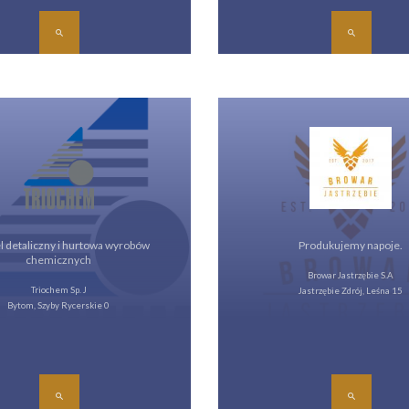
 detaliczny i hurtowa wyrobów
Produkujemy napoje.
chemicznych
Browar Jastrzębie S.A
Triochem Sp. J
Jastrzębie Zdrój, Leśna 15
Bytom, Szyby Rycerskie 0