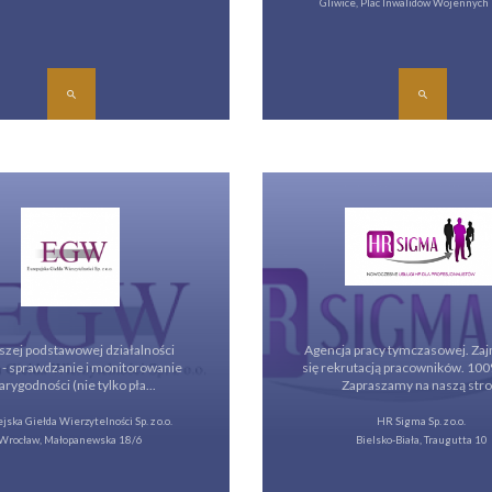
Gliwice, Plac Inwalidów Wojennych
szej podstawowej działalności
Agencja pracy tymczasowej. Z
: - sprawdzanie i monitorowanie
się rekrutacją pracowników. 100
arygodności (nie tylko pła...
Zapraszamy na naszą stro.
jska Giełda Wierzytelności Sp. z o.o.
HR Sigma Sp. z o.o.
Wrocław, Małopanewska 18/6
Bielsko-Biała, Traugutta 10