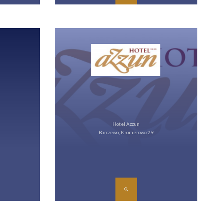
Hotel Azzun
Barczewo, Kromerowo 29