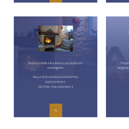
Bardzo dobra kuchnia z przytulnym
Pozas
noclegiem
organiza
WILLA POD ANIOŁEM KATARZYNA
GROCHOWSKA
SZCZYRK, POŁUDNIOWA 4