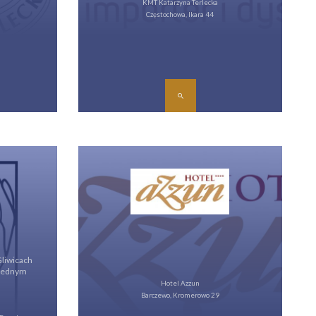
KMT Katarzyna Terlecka
Częstochowa, Ikara 44
Gliwicach
 jednym
Hotel Azzun
Barczewo, Kromerowo 29
.