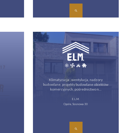
Klimatyzacja , wentylacja, nadzory
budowlane, projekty budowlane obiektów
komercyjnych, pośrednictwo n...
E.L.M.
Opole, Sosnowa 30