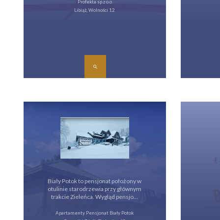
Profekta sp.z o.o
Libiąż, Wolności 12
Biały Potok to pensjonat położony w
otulinie starodrzewia przy głównym
trakcie Zieleńca. Wygląd pensjo...
Apartamenty Pensjonat Biały Potok