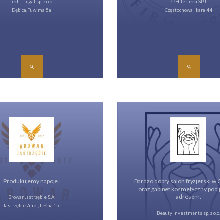
Tech - Legal sp. z o.o.
PPH Terlecki SP.J.
Dębica, Tuwima 5a
Częstochowa, Ikara 44
Produkujemy napoje.
Bardzo dobry salon fryzjerski w 
oraz gabinet kosmetyczny pod
adresem.
Browar Jastrzębie S.A
Jastrzębie Zdrój, Leśna 15
Beauty Investments sp. z o.o