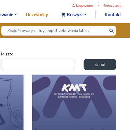
Logowanie
/
Rejestracja
owanie
Uczestnicy
Koszyk
Kontakt
Miasto