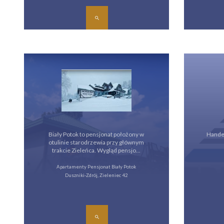
Biały Potok to pensjonat położony w
Handel
otulinie starodrzewia przy głównym
trakcie Zieleńca. Wygląd pensjo...
Apartamenty Pensjonat Biały Potok
Duszniki-Zdrój, Zieleniec 42