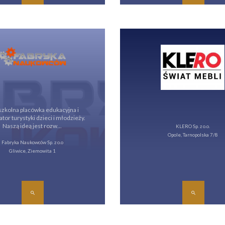
zkolna placówka edukacyjna i
tor turystyki dzieci i młodzieży.
Naszą ideą jest rozw...
KLERO Sp. z o.o.
Opole, Tarnopolska 7/8
Fabryka Naukowców Sp. z o.o
Gliwice, Ziemowita 1