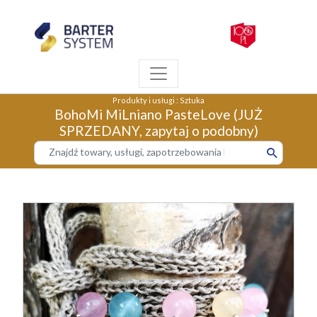
Produkty i usługi
:
Sztuka
BohoMi MiLniano PasteLove (JUŻ
SPRZEDANY, zapytaj o podobny)