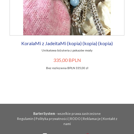
KoralaMi z JadeitaMi (kopia) (kopia) (kopia)
Unikatowa biżuteria z pokazów mody
335,00 BPLN
Bez rozliczenia BPLN 335,00 zł
BarterSystem
- wszelkie prawa zastrzeżone
Regulamin
|
Polityka prywatności
|
RODO
|
Reklamacje
|
Kontakt z
nami