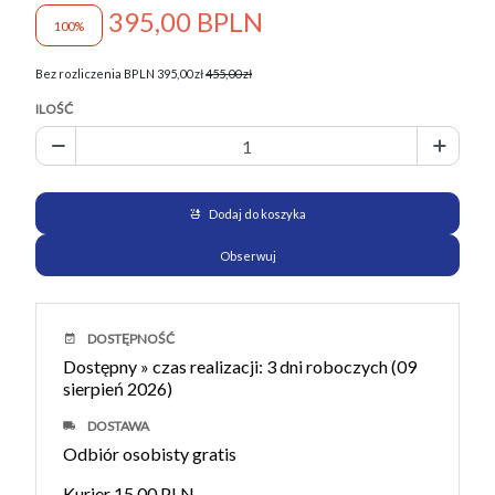
395,00 BPLN
100%
Bez rozliczenia BPLN 395,00 zł
455,00 zł
ILOŚĆ
Dodaj do koszyka
Obserwuj
DOSTĘPNOŚĆ
Dostępny
» czas realizacji: 3 dni roboczych (09
sierpień 2026)
DOSTAWA
Odbiór osobisty
gratis
Kurier
15,00 PLN