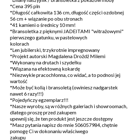
*Cena 395 pln
*Długość całkowita 136 cm, długość części ozdobnej
56 cm + wiązanie po obu stronach
*41 kamieni o średnicy 10 mm!
*Bransoletka z pięknymi JADEITAMI "witrażowymi"
pierwszego gatunku, w pastelowych
kolorach
*Len jubilerski, trzykrotnie impregnowany
*Projekt autorski Magdalena Drożdż Milemi
*Wykonany na drutach i szydełku
*Wiązana na efektowną kokardę
*Niezwykle pracochłonna, co widać, a to podnosi jej
wartość
*Może być kolią i bransoletą (owiniesz nadgarstek
nawet 6 razy!!!)
*Pojedyńczy egzemplarz!!!
*Nasze wyroby, są w różnych galeriach i showroomach,
dlatego proszę przed zakupem
upewnij się, że ten produkt jest jeszcze dostępny
*Masz pytania napisz do mnie 506057984, chętnie
pomogę Ci w dokonaniu właściwego
zakupu