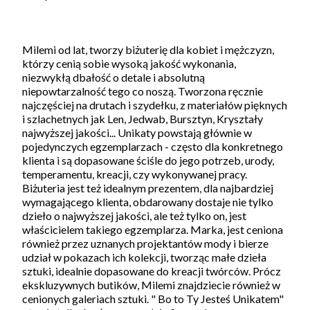
Milemi od lat, tworzy biżuterię dla kobiet i mężczyzn,
którzy cenią sobie wysoką jakość wykonania,
niezwykłą dbałość o detale i absolutną
niepowtarzalność tego co noszą. Tworzona ręcznie
najczęściej na drutach i szydełku, z materiałów pięknych
i szlachetnych jak Len, Jedwab, Bursztyn, Kryształy
najwyższej jakości... Unikaty powstają głównie w
pojedynczych egzemplarzach - często dla konkretnego
klienta i są dopasowane ściśle do jego potrzeb, urody,
temperamentu, kreacji, czy wykonywanej pracy.
Biżuteria jest też idealnym prezentem, dla najbardziej
wymagającego klienta, obdarowany dostaje nie tylko
dzieło o najwyższej jakości, ale też tylko on, jest
właścicielem takiego egzemplarza. Marka, jest ceniona
również przez uznanych projektantów mody i bierze
udział w pokazach ich kolekcji, tworząc małe dzieła
sztuki, idealnie dopasowane do kreacji twórców. Prócz
ekskluzywnych butików, Milemi znajdziecie również w
cenionych galeriach sztuki. " Bo to Ty Jesteś Unikatem"