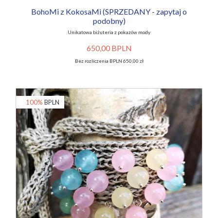
BohoMi z KokosaMi (SPRZEDANY - zapytaj o
podobny)
Unikatowa biżuteria z pokazów mody
650,00 BPLN
Bez rozliczenia BPLN 650,00 zł
100%
BPLN