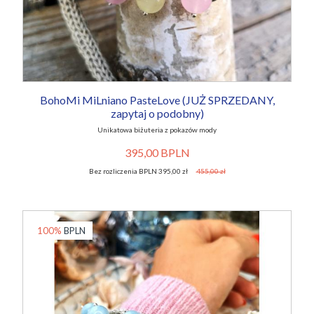
BohoMi MiLniano PasteLove (JUŻ SPRZEDANY,
zapytaj o podobny)
Unikatowa biżuteria z pokazów mody
395,00 BPLN
Bez rozliczenia BPLN 395,00 zł
455,00 zł
100%
BPLN