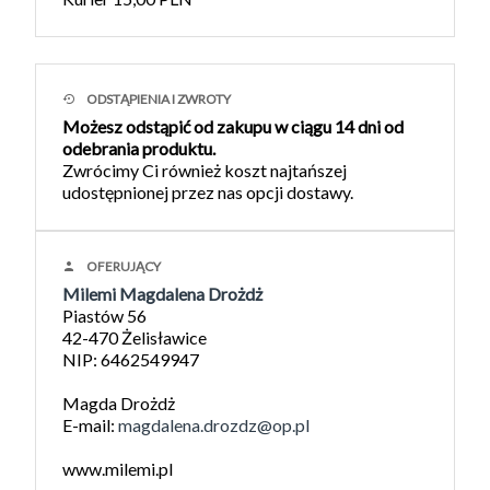
ODSTĄPIENIA I ZWROTY
Możesz odstąpić od zakupu w ciągu 14 dni od
odebrania produktu.
Zwrócimy Ci również koszt najtańszej
udostępnionej przez nas opcji dostawy.
OFERUJĄCY
Milemi Magdalena Drożdż
Piastów 56
42-470 Żelisławice
NIP: 6462549947
Magda Drożdż
E-mail:
magdalena.drozdz@op.pl
www.milemi.pl