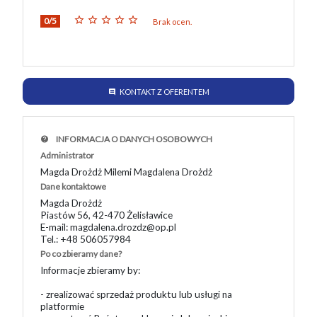
0/5
Brak ocen.
KONTAKT Z OFERENTEM
INFORMACJA O DANYCH OSOBOWYCH
Administrator
Magda Drożdż Milemi Magdalena Drożdż
Dane kontaktowe
Magda Drożdż
Piastów 56, 42-470 Żelisławice
E-mail: magdalena.drozdz@op.pl
Tel.: +48 506057984
Po co zbieramy dane?
Informacje zbieramy by:
- zrealizować sprzedaż produktu lub usługi na
platformie