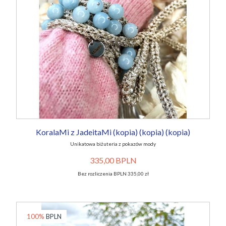
KoralaMi z JadeitaMi (kopia) (kopia) (kopia)
Unikatowa biżuteria z pokazów mody
335,00 BPLN
Bez rozliczenia BPLN 335,00 zł
100%
BPLN