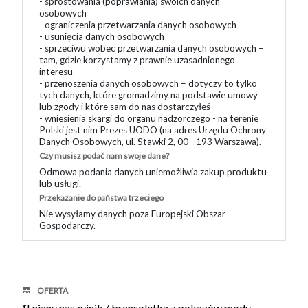
- sprostowania (poprawiania) swoich danych
osobowych
- ograniczenia przetwarzania danych osobowych
- usunięcia danych osobowych
- sprzeciwu wobec przetwarzania danych osobowych –
tam, gdzie korzystamy z prawnie uzasadnionego
interesu
- przenoszenia danych osobowych – dotyczy to tylko
tych danych, które gromadzimy na podstawie umowy
lub zgody i które sam do nas dostarczyłeś
- wniesienia skargi do organu nadzorczego - na terenie
Polski jest nim Prezes UODO (na adres Urzędu Ochrony
Danych Osobowych, ul. Stawki 2, 00 - 193 Warszawa).
Czy musisz podać nam swoje dane?
Odmowa podania danych uniemożliwia zakup produktu
lub usługi.
Przekazanie do państwa trzeciego
Nie wysyłamy danych poza Europejski Obszar
Gospodarczy.
OFERTA
*Lniany naszyjnik / bransoletka z pokazów mody