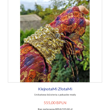
KlejnotaMi ZłotaMi
Unikatowa biżuteria z pokazów mody
555,00 BPLN
Bez rozliczenia BPLN 555,00 zł