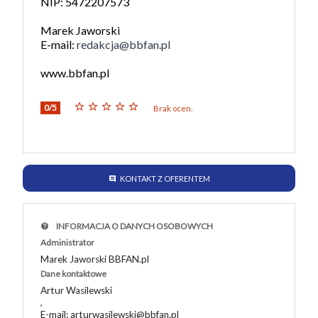
NIP: 5472207573
Marek Jaworski
E-mail:
redakcja@bbfan.pl
www.bbfan.pl
0/5
Brak ocen.
KONTAKT Z OFERENTEM
INFORMACJA O DANYCH OSOBOWYCH
Administrator
Marek Jaworski BBFAN.pl
Dane kontaktowe
Artur Wasilewski
,
E-mail: arturwasilewski@bbfan.pl