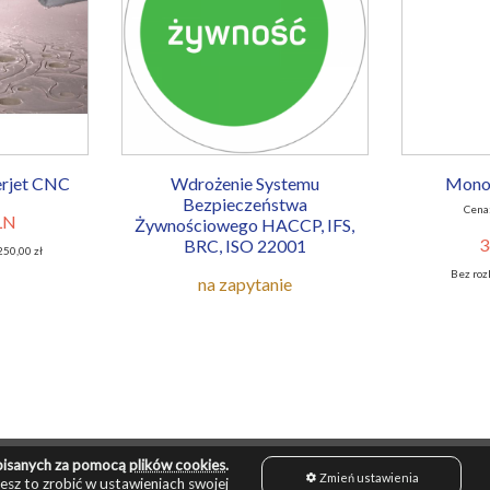
erjet CNC
Wdrożenie Systemu
Mono
Bezpieczeństwa
Cena:
LN
Żywnościowego HACCP, IFS,
3
BRC, ISO 22001
250,00 zł
Bez roz
na zapytanie
zapisanych za pomocą
plików cookies
.
Zmień ustawienia
esz to zrobić w ustawieniach swojej