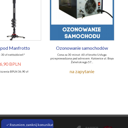
pod Manfrotto
Ozonowanie samochodów
 30 zł netto/dzień*
Cena za 30 minut: 60 zł brutto Usługa
przeprowadzana pod adresem: Katowice ul. Boya
Żeleńskiego 57...
6,90 BPLN
na zapytanie
liczenia BPLN 36,90 zł
Rozumiem, zamknij komunikat