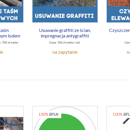
taśm
Usuwanie graffiti ze ścian,
Czyszczeni
hym lodem
impregnacja antygraffiti
: 700 zł netto
Cena: 700 zł netto / m2
Cena
ie
na zapytanie
n
100%
BPLN
100%
BP