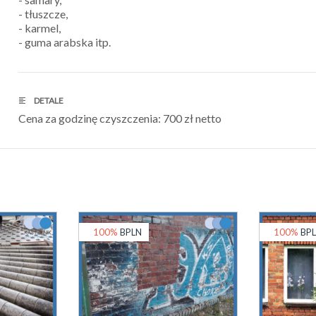
- tłuszcze,
- karmel,
- guma arabska itp.
DETALE
Cena za godzinę czyszczenia: 700 zł netto
100%
BPLN
100%
BP