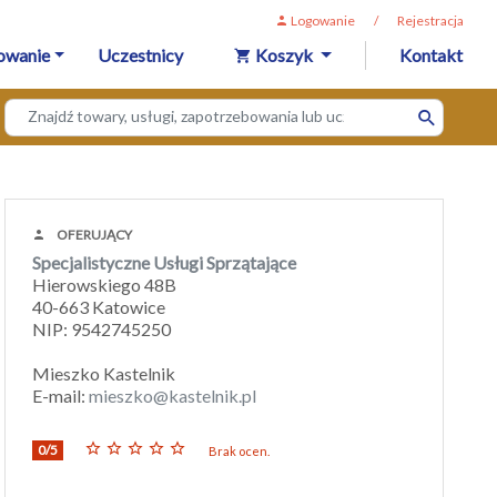
Logowanie
/
Rejestracja
owanie
Uczestnicy
Koszyk
Kontakt
OFERUJĄCY
Specjalistyczne Usługi Sprzątające
Hierowskiego 48B
40-663 Katowice
NIP: 9542745250
Mieszko Kastelnik
E-mail:
mieszko@kastelnik.pl
0/5
Brak ocen.