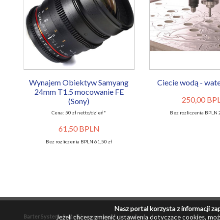
Wynajem Obiektyw Samyang
Ciecie wodą - wat
24mm T1.5 mocowanie FE
250,00 BP
(Sony)
Cena: 50 zł netto/dzień*
Bez rozliczenia BPLN 
61,50 BPLN
Bez rozliczenia BPLN 61,50 zł
Nasz portal korzysta z informacji 
Jeżeli chcesz zmienić ustawienia dotyczące cookies, moż
BarterSystem
- wszelkie prawa zastrzeżone