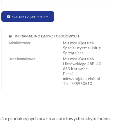
KONTAKT Z OFERENTEM
INFORMACJA O DANYCH OSOBOWYCH
Administrator
Mieszko Kastelnik
Specjalistyczne Usługi
Sprzątające
Dane kontaktowe
Mieszko Kastelnik
Hierowskiego 48B, 40-
663 Katowice
E-mail:
mieszko@kastelnik.pl
Tel.: 735960510
taśm produkcyjnych oraz transportowych suchym lodem.