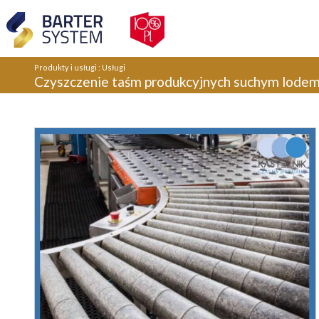
Produkty i usługi
:
Usługi
Czyszczenie taśm produkcyjnych suchym lode